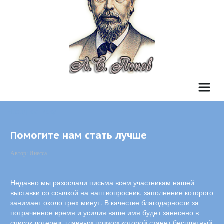
Назад к списку
Помогите нам стать лучше
Автор:
Инесса
Недавно мы разослали письма всем участникам нашей
выставки со ссылкой на наш вопросник, заполнение которого
занимает около трех минут. В качестве благодарности за
потраченное время и усилия ваше имя будет занесено в
список лотереи, главным призом которой станет бесплатный