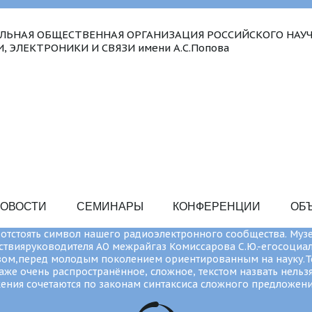
ЛЬНАЯ ОБЩЕСТВЕННАЯ ОРГАНИЗАЦИЯ РОССИЙСКОГО НАУЧ
 ЭЛЕКТРОНИКИ И СВЯЗИ имени А.С.Попова
ОВОСТИ
СЕМИНАРЫ
КОНФЕРЕНЦИИ
ОБ
 и отстоять символ нашего радиоэлектронного сообщества. 
йствияруководителя АО межрайгаз Комиссарова С.Ю.-егосоциал
м,перед молодым поколением ориентированным на науку.Текст
е очень распространённое, сложное, текстом назвать нельзя,
ения сочетаются по законам синтаксиса сложного предложения,